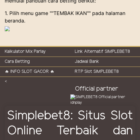
memulai panduan cara betting berikut:
1. Pilih menu game ""TEMBAK IKAN"" pada halaman
beranda.
Kalkulator Mix Parlay
Link Alternatif SIMPLEBET8
Cara Betting
Jadwal Bank
🔥 INFO SLOT GACOR 🔥
RTP Slot SIMPLEBET8
<
Official partner
Simplebet8: Situs Slot
Online Terbaik dan